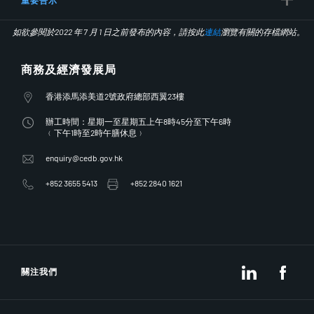
如欲參閱於2022 年 7 月 1 日之前發布的內容，請按此
連結
瀏覽有關的存檔網站。
商務及經濟發展局
地址
香港添馬添美道2號政府總部西翼23樓
辦工時間
辦工時間：星期一至星期五上午8時45分至下午6時
﹙下午1時至2時午膳休息﹚
enquiry@cedb.gov.hk
+852 3655 5413
+852 2840 1621
LinkedIn
Fac
關注我們