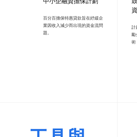
中小企融資擔保計劃
鼓
百分百擔保特惠貸款旨在紓緩企
業因收入減少而出現的資金流問
計
題。
勵
術
工具與