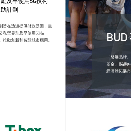
勵及早使用5G技術
資助計劃
劃旨在透過提供財政誘因，鼓
BU
公私營界別及早使用5G技
，推動創新和智慧城市應用。
「發展品牌、
基金」)協助
經濟體拓展市