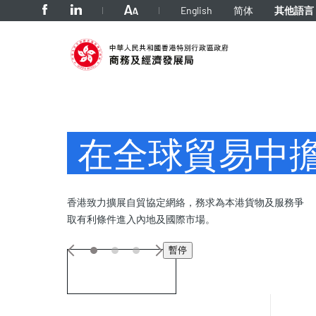
tab to navigate
English
简体
其他語言
主頁
在全球貿易中
香港致力擴展自貿協定網絡，務求為本港貨物及服務爭
取有利條件進入內地及國際市場。
頁
一
暫停
一
頁
顯示詳情