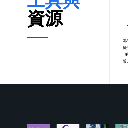
資源
為
提
貿