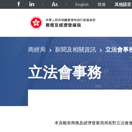
tab to navigate
English
简体
其他語言
商經局
新聞及相關資訊
立法會事
立法會事務
本頁載有商務及經濟發展局局長對立法會