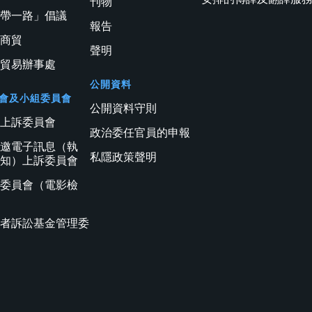
刊物
一帶一路」倡議
報告
利商貿
聲明
濟貿易辦事處
公開資料
會及小組委員會
公開資料守則
訊上訴委員會
政治委任官員的申報
應邀電子訊息（執
私隱政策聲明
通知）上訴委員會
核委員會（電影檢
）
費者訴訟基金管理委
會