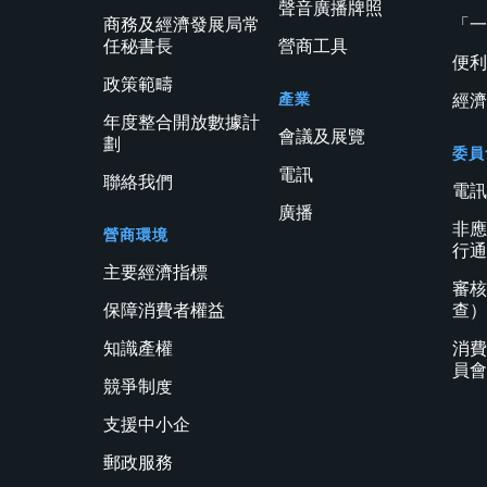
聲音廣播牌照
商務及經濟發展局常
「
任秘書長
營商工具
便
政策範疇
產業
經
年度整合開放數據計
會議及展覽
劃
委員
電訊
聯絡我們
電
廣播
非
營商環境
行
主要經濟指標
審
保障消費者權益
查
知識產權
消
員
競爭制度
支援中小企
郵政服務