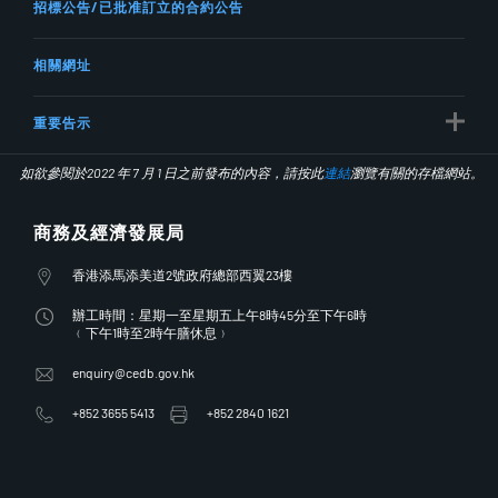
招標公告/已批准訂立的合約公告
相關網址
重要告示
如欲參閱於2022 年 7 月 1 日之前發布的內容，請按此
連結
瀏覽有關的存檔網站。
商務及經濟發展局
地址
香港添馬添美道2號政府總部西翼23樓
辦工時間
辦工時間：星期一至星期五上午8時45分至下午6時
﹙下午1時至2時午膳休息﹚
enquiry@cedb.gov.hk
+852 3655 5413
+852 2840 1621