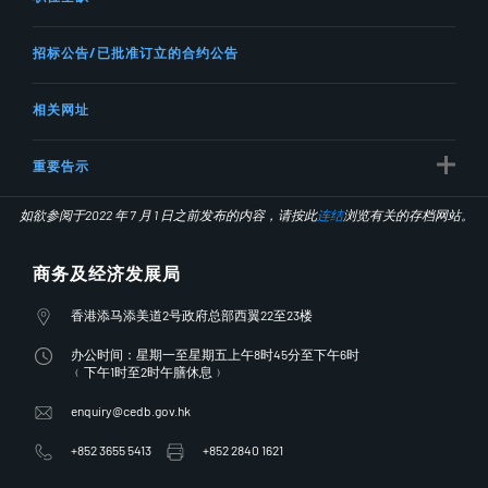
招标公告/已批准订立的合约公告
相关网址
重要告示
如欲参阅于2022 年 7 月 1 日之前发布的内容，请按此
连结
浏览有关的存档网站。
商务及经济发展局
地址
香港添马添美道2号政府总部西翼22至23楼
办公时间
办公时间：星期一至星期五上午8时45分至下午6时
﹙下午1时至2时午膳休息﹚
电子邮件
enquiry@cedb.gov.hk
电话
传真
+852 3655 5413
+852 2840 1621