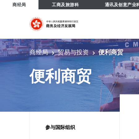
tab to navigate
商经局
工商及旅游科
通讯及创意产业
商经局
贸易与投资
便利商贸
便利商贸
参与国际组织