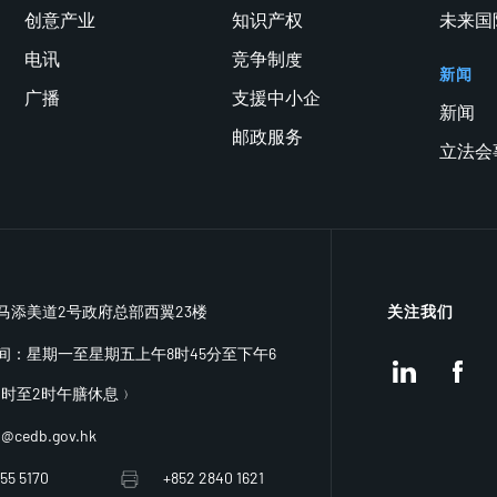
创意产业
知识产权
未来国际
电讯
竞争制度
新闻
广播
支援中小企
新闻
邮政服务
立法会
马添美道2号政府总部西翼23楼
关注我们
间：星期一至星期五上午8时45分至下午6
LinkedIn
Facebo
1时至2时午膳休息﹚
q@cedb.gov.hk
55 5170
+852 2840 1621