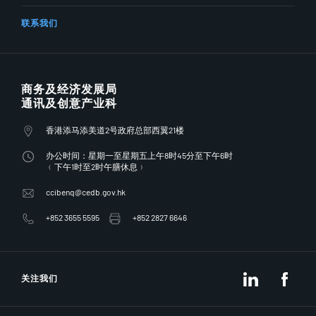
联系我们
商务及经济发展局
通讯及创意产业科
香港添马添美道2号政府总部西翼21楼
办公时间：星期一至星期五上午8时45分至下午6时
﹙下午1时至2时午膳休息﹚
ccibenq@cedb.gov.hk
+852 3655 5595
+852 2827 6646
LinkedIn
Fac
关注我们