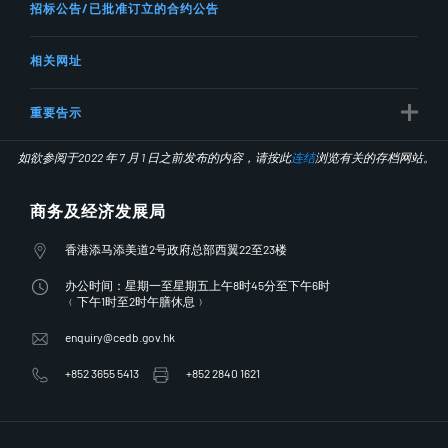
招标公告/已批准订立的合约公告
相关网址
重要告示
如欲参阅于2022 年 7 月 1 日之前发布的内容，请按此
连结
浏览有关的存档网站。
商务及经济发展局
地址
香港添马添美道2号政府总部西翼22至23楼
办公时间
办公时间：星期一至星期五上午8时45分至下午6时
﹙下午1时至2时午膳休息﹚
电子邮件
enquiry@cedb.gov.hk
电话
传真
+852 3655 5413
+852 2840 1621