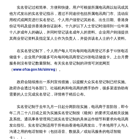
实名登记过程简单、方便和快捷。用户可根据所属电讯商以短讯或其
他方式发出的实名登记指示，透过不同途径包括所属电讯商门市、流动应
用程式或网页进行实名登记。个人用户须登记其姓名、出生日期、香港身
份证号码及提供香港身份证副本。十六岁以下人士登记时须得到一位年满
十八岁成年人的确认，并同时登记该名成年人的资料。企业用户则须提供
其商业登记资料及指定某人士作为负责人，并提供该名人士的个人资料。
在实名登记制下，个人用户每人可向每间电讯商登记不多于10张电话
储值卡，企业用户则最多可向每间电讯商登记25张电话储值卡。上台月费
服务则没有登记数量限制。有关实名登记制的详情可浏览网页
（
www.ofca.gov.hk/simreg
）。
政府会陆续推出一系列宣传措施，以提醒大众实名登记制已经实施。
政府亦会透过与各部门、社福机构和电讯商的携手协作，循多渠道协助有
需要的人士完成实名登记，详情将于稍后公布。
实名登记制于去年九月一日起分两阶段实施，电讯商于首阶段，即今
年二月二十八日或之前为实施实名登记制按《规例》的要求完成相关设施
及系统。通讯事务管理局已就实名登记制的具体运作细节和要求向电讯商
发出指引。实名登记制适用于所有由香港电讯商发出，于本地用于人与人
沟通之用的电话智能卡（包括语音、数据及／或短讯服务的电话智能
卡）。）。